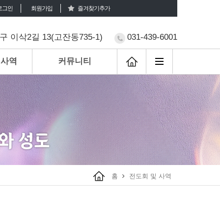
로그인
회원가입
즐겨찾기추가
 이삭2길 13(고잔동735-1)
031-439-6001
 사역
커뮤니티
홈
전도회 및 사역