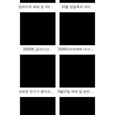
영유아부 예배 및 2부활동
10월 생일축하 파티
Views
Views
250928_공과시간.
250921야외예배 다녀 왔습니다
Views
Views
새로운 친구가 왔어요(전건영)
8월17일 예배 및 분반공부