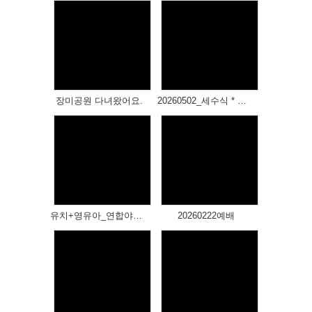
Views
Views
장미공원 다녀왔어요.
20260502_세수식 * 유아세례
Views
Views
유치+영유아_연합야외예배
20260222예배
Views
Views