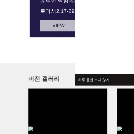
유석현 담임목사
로마서2:17-29(신241p)
VIEW
비전 갤러리
새가족
하루 동안 보지 않기