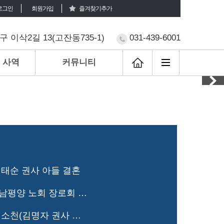
로그인
회원가입
즐겨찾기추가
 이삭2길 13(고잔동735-1)
031-439-6001
 사역
커뮤니티
 이태순 권사 아들 결혼
(남평양 노회 장로회) 남평양 노회 장로회 순회 예배 및 월례회
(장례) 고 원석용 집사 소천(김명자 권사 부군)